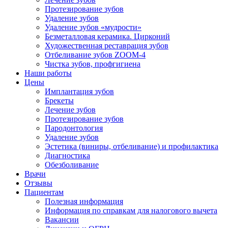
Протезирование зубов
Удаление зубов
Удаление зубов «мудрости»
Безметалловая керамика. Цирконий
Художественная реставрация зубов
Отбеливание зубов ZOOM-4
Чистка зубов, профгигиена
Наши работы
Цены
Имплантация зубов
Брекеты
Лечение зубов
Протезирование зубов
Пародонтология
Удаление зубов
Эстетика (виниры, отбеливание) и профилактика
Диагностика
Обезболивание
Врачи
Отзывы
Пациентам
Полезная информация
Информация по справкам для налогового вычета
Вакансии