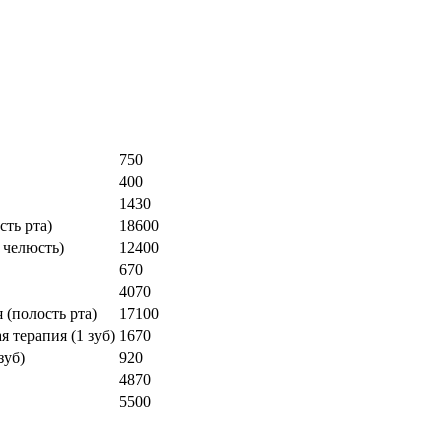
750
400
1430
ть рта)
18600
 челюсть)
12400
670
4070
 (полость рта)
17100
 терапия (1 зуб)
1670
зуб)
920
4870
5500