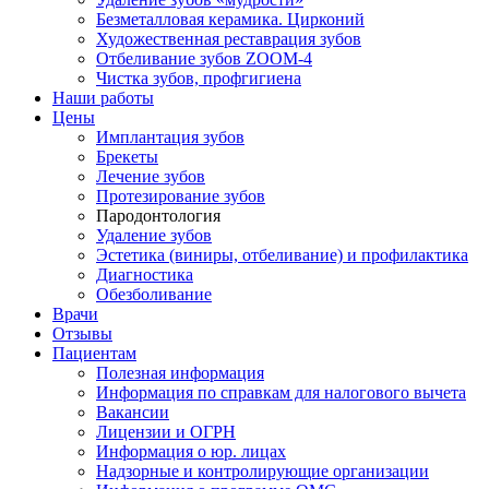
Безметалловая керамика. Цирконий
Художественная реставрация зубов
Отбеливание зубов ZOOM-4
Чистка зубов, профгигиена
Наши работы
Цены
Имплантация зубов
Брекеты
Лечение зубов
Протезирование зубов
Пародонтология
Удаление зубов
Эстетика (виниры, отбеливание) и профилактика
Диагностика
Обезболивание
Врачи
Отзывы
Пациентам
Полезная информация
Информация по справкам для налогового вычета
Вакансии
Лицензии и ОГРН
Информация о юр. лицах
Надзорные и контролирующие организации