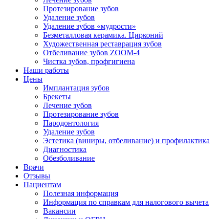
Протезирование зубов
Удаление зубов
Удаление зубов «мудрости»
Безметалловая керамика. Цирконий
Художественная реставрация зубов
Отбеливание зубов ZOOM-4
Чистка зубов, профгигиена
Наши работы
Цены
Имплантация зубов
Брекеты
Лечение зубов
Протезирование зубов
Пародонтология
Удаление зубов
Эстетика (виниры, отбеливание) и профилактика
Диагностика
Обезболивание
Врачи
Отзывы
Пациентам
Полезная информация
Информация по справкам для налогового вычета
Вакансии