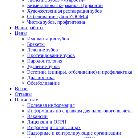
Безметалловая керамика. Цирконий
Художественная реставрация зубов
Отбеливание зубов ZOOM-4
Чистка зубов, профгигиена
Наши работы
Цены
Имплантация зубов
Брекеты
Лечение зубов
Протезирование зубов
Пародонтология
Удаление зубов
Эстетика (виниры, отбеливание) и профилактика
Диагностика
Обезболивание
Врачи
Отзывы
Пациентам
Полезная информация
Информация по справкам для налогового вычета
Вакансии
Лицензии и ОГРН
Информация о юр. лицах
Надзорные и контролирующие организации