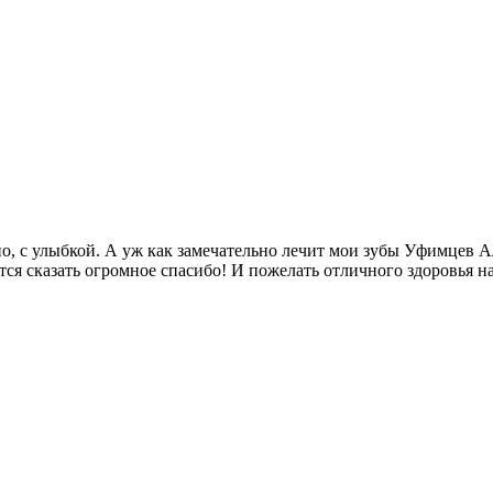
но, с улыбкой. А уж как замечательно лечит мои зубы Уфимцев А
тся сказать огромное спасибо! И пожелать отличного здоровья н