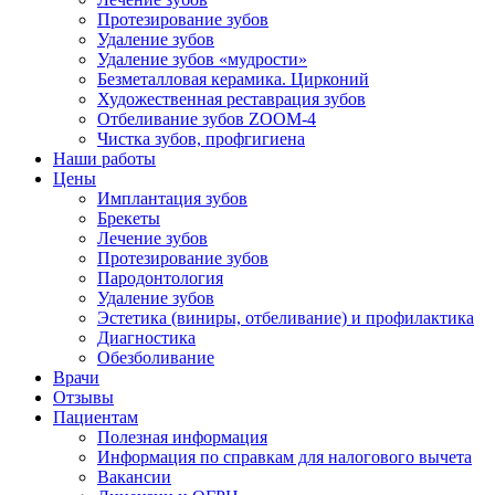
Протезирование зубов
Удаление зубов
Удаление зубов «мудрости»
Безметалловая керамика. Цирконий
Художественная реставрация зубов
Отбеливание зубов ZOOM-4
Чистка зубов, профгигиена
Наши работы
Цены
Имплантация зубов
Брекеты
Лечение зубов
Протезирование зубов
Пародонтология
Удаление зубов
Эстетика (виниры, отбеливание) и профилактика
Диагностика
Обезболивание
Врачи
Отзывы
Пациентам
Полезная информация
Информация по справкам для налогового вычета
Вакансии