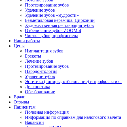
Протезирование зубов
Удаление зубов
Удаление зубов «мудрости»
Безметалловая керамика. Цирконий
Художественная реставрация зубов
Отбеливание зубов ZOOM-4
Чистка зубов, профгигиена
Наши работы
Цены
Имплантация зубов
Брекеты
Лечение зубов
Протезирование зубов
Пародонтология
Удаление зубов
Эстетика (виниры, отбеливание) и профилактика
Диагностика
Обезболивание
Врачи
Отзывы
Пациентам
Полезная информация
Информация по справкам для налогового вычета
Вакансии