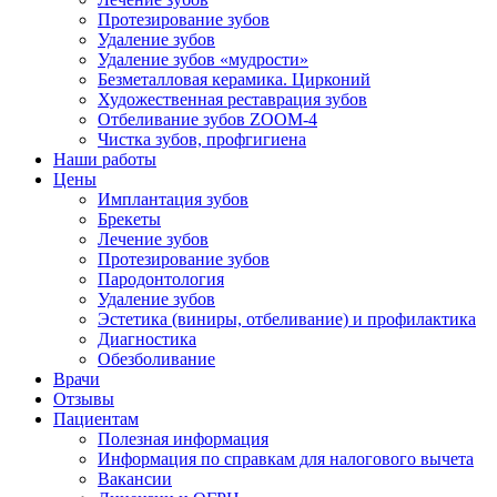
Протезирование зубов
Удаление зубов
Удаление зубов «мудрости»
Безметалловая керамика. Цирконий
Художественная реставрация зубов
Отбеливание зубов ZOOM-4
Чистка зубов, профгигиена
Наши работы
Цены
Имплантация зубов
Брекеты
Лечение зубов
Протезирование зубов
Пародонтология
Удаление зубов
Эстетика (виниры, отбеливание) и профилактика
Диагностика
Обезболивание
Врачи
Отзывы
Пациентам
Полезная информация
Информация по справкам для налогового вычета
Вакансии