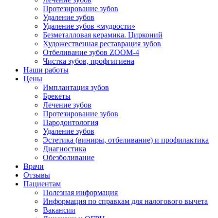
Протезирование зубов
Удаление зубов
Удаление зубов «мудрости»
Безметалловая керамика. Цирконий
Художественная реставрация зубов
Отбеливание зубов ZOOM-4
Чистка зубов, профгигиена
Наши работы
Цены
Имплантация зубов
Брекеты
Лечение зубов
Протезирование зубов
Пародонтология
Удаление зубов
Эстетика (виниры, отбеливание) и профилактика
Диагностика
Обезболивание
Врачи
Отзывы
Пациентам
Полезная информация
Информация по справкам для налогового вычета
Вакансии