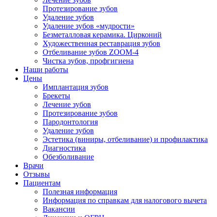
Протезирование зубов
Удаление зубов
Удаление зубов «мудрости»
Безметалловая керамика. Цирконий
Художественная реставрация зубов
Отбеливание зубов ZOOM-4
Чистка зубов, профгигиена
Наши работы
Цены
Имплантация зубов
Брекеты
Лечение зубов
Протезирование зубов
Пародонтология
Удаление зубов
Эстетика (виниры, отбеливание) и профилактика
Диагностика
Обезболивание
Врачи
Отзывы
Пациентам
Полезная информация
Информация по справкам для налогового вычета
Вакансии