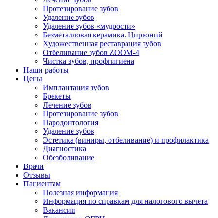
Протезирование зубов
Удаление зубов
Удаление зубов «мудрости»
Безметалловая керамика. Цирконий
Художественная реставрация зубов
Отбеливание зубов ZOOM-4
Чистка зубов, профгигиена
Наши работы
Цены
Имплантация зубов
Брекеты
Лечение зубов
Протезирование зубов
Пародонтология
Удаление зубов
Эстетика (виниры, отбеливание) и профилактика
Диагностика
Обезболивание
Врачи
Отзывы
Пациентам
Полезная информация
Информация по справкам для налогового вычета
Вакансии