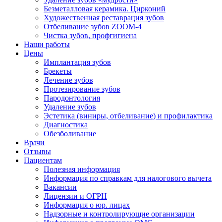
Безметалловая керамика. Цирконий
Художественная реставрация зубов
Отбеливание зубов ZOOM-4
Чистка зубов, профгигиена
Наши работы
Цены
Имплантация зубов
Брекеты
Лечение зубов
Протезирование зубов
Пародонтология
Удаление зубов
Эстетика (виниры, отбеливание) и профилактика
Диагностика
Обезболивание
Врачи
Отзывы
Пациентам
Полезная информация
Информация по справкам для налогового вычета
Вакансии
Лицензии и ОГРН
Информация о юр. лицах
Надзорные и контролирующие организации