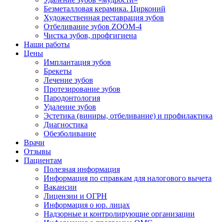
Безметалловая керамика. Цирконий
Художественная реставрация зубов
Отбеливание зубов ZOOM-4
Чистка зубов, профгигиена
Наши работы
Цены
Имплантация зубов
Брекеты
Лечение зубов
Протезирование зубов
Пародонтология
Удаление зубов
Эстетика (виниры, отбеливание) и профилактика
Диагностика
Обезболивание
Врачи
Отзывы
Пациентам
Полезная информация
Информация по справкам для налогового вычета
Вакансии
Лицензии и ОГРН
Информация о юр. лицах
Надзорные и контролирующие организации