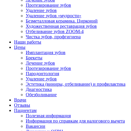
Протезирование зубов
Удаление зубов
Удаление зубов «мудрости»
Безметалловая керамика. Цирконий
Художественная реставрация зубов
Отбеливание зубов ZOOM-4
Чистка зубов, профгигиена
Наши работы
Цены
Имплантация зубов
Брекеты
Лечение зубов
Протезирование зубов
Пародонтология
Удаление зубов
Эстетика (виниры, отбеливание) и профилактика
Диагностика
Обезболивание
Врачи
Отзывы
Пациентам
Полезная информация
Информация по справкам для налогового вычета
Вакансии