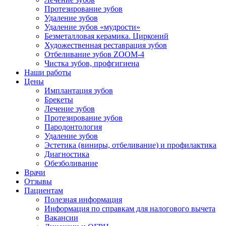
Протезирование зубов
Удаление зубов
Удаление зубов «мудрости»
Безметалловая керамика. Цирконий
Художественная реставрация зубов
Отбеливание зубов ZOOM-4
Чистка зубов, профгигиена
Наши работы
Цены
Имплантация зубов
Брекеты
Лечение зубов
Протезирование зубов
Пародонтология
Удаление зубов
Эстетика (виниры, отбеливание) и профилактика
Диагностика
Обезболивание
Врачи
Отзывы
Пациентам
Полезная информация
Информация по справкам для налогового вычета
Вакансии