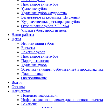
Протезирование зубов
Удаление зубов
Удаление зубов «мудрости»
Безметалловая керамика. Цирконий
Художественная реставрация зубов
Отбеливание зубов ZOOM-4
Чистка зубов, профгигиена
Наши работы
Цены
Имплантация зубов
Брекеты
Лечение зубов
Протезирование зубов
Пародонтология
Удаление зубов
Эстетика (виниры, отбеливание) и профилактика
Диагностика
Обезболивание
Врачи
Отзывы
Пациентам
Полезная информация
Информация по справкам для налогового вычета
Вакансии