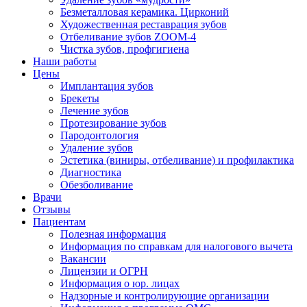
Безметалловая керамика. Цирконий
Художественная реставрация зубов
Отбеливание зубов ZOOM-4
Чистка зубов, профгигиена
Наши работы
Цены
Имплантация зубов
Брекеты
Лечение зубов
Протезирование зубов
Пародонтология
Удаление зубов
Эстетика (виниры, отбеливание) и профилактика
Диагностика
Обезболивание
Врачи
Отзывы
Пациентам
Полезная информация
Информация по справкам для налогового вычета
Вакансии
Лицензии и ОГРН
Информация о юр. лицах
Надзорные и контролирующие организации