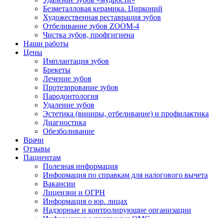
Безметалловая керамика. Цирконий
Художественная реставрация зубов
Отбеливание зубов ZOOM-4
Чистка зубов, профгигиена
Наши работы
Цены
Имплантация зубов
Брекеты
Лечение зубов
Протезирование зубов
Пародонтология
Удаление зубов
Эстетика (виниры, отбеливание) и профилактика
Диагностика
Обезболивание
Врачи
Отзывы
Пациентам
Полезная информация
Информация по справкам для налогового вычета
Вакансии
Лицензии и ОГРН
Информация о юр. лицах
Надзорные и контролирующие организации