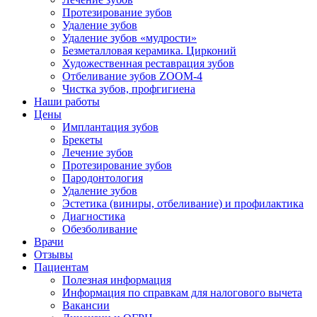
Протезирование зубов
Удаление зубов
Удаление зубов «мудрости»
Безметалловая керамика. Цирконий
Художественная реставрация зубов
Отбеливание зубов ZOOM-4
Чистка зубов, профгигиена
Наши работы
Цены
Имплантация зубов
Брекеты
Лечение зубов
Протезирование зубов
Пародонтология
Удаление зубов
Эстетика (виниры, отбеливание) и профилактика
Диагностика
Обезболивание
Врачи
Отзывы
Пациентам
Полезная информация
Информация по справкам для налогового вычета
Вакансии