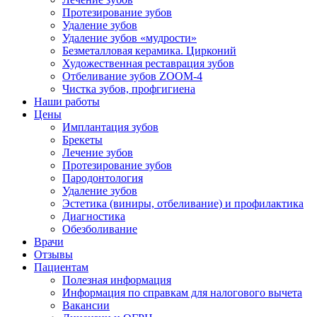
Протезирование зубов
Удаление зубов
Удаление зубов «мудрости»
Безметалловая керамика. Цирконий
Художественная реставрация зубов
Отбеливание зубов ZOOM-4
Чистка зубов, профгигиена
Наши работы
Цены
Имплантация зубов
Брекеты
Лечение зубов
Протезирование зубов
Пародонтология
Удаление зубов
Эстетика (виниры, отбеливание) и профилактика
Диагностика
Обезболивание
Врачи
Отзывы
Пациентам
Полезная информация
Информация по справкам для налогового вычета
Вакансии