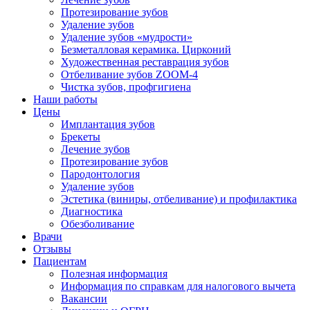
Протезирование зубов
Удаление зубов
Удаление зубов «мудрости»
Безметалловая керамика. Цирконий
Художественная реставрация зубов
Отбеливание зубов ZOOM-4
Чистка зубов, профгигиена
Наши работы
Цены
Имплантация зубов
Брекеты
Лечение зубов
Протезирование зубов
Пародонтология
Удаление зубов
Эстетика (виниры, отбеливание) и профилактика
Диагностика
Обезболивание
Врачи
Отзывы
Пациентам
Полезная информация
Информация по справкам для налогового вычета
Вакансии