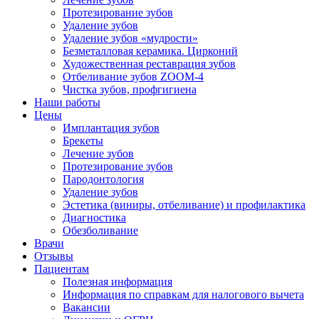
Протезирование зубов
Удаление зубов
Удаление зубов «мудрости»
Безметалловая керамика. Цирконий
Художественная реставрация зубов
Отбеливание зубов ZOOM-4
Чистка зубов, профгигиена
Наши работы
Цены
Имплантация зубов
Брекеты
Лечение зубов
Протезирование зубов
Пародонтология
Удаление зубов
Эстетика (виниры, отбеливание) и профилактика
Диагностика
Обезболивание
Врачи
Отзывы
Пациентам
Полезная информация
Информация по справкам для налогового вычета
Вакансии