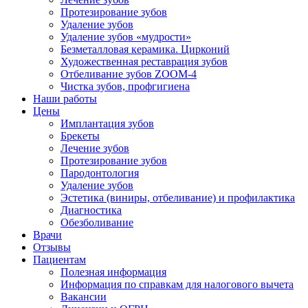
Протезирование зубов
Удаление зубов
Удаление зубов «мудрости»
Безметалловая керамика. Цирконий
Художественная реставрация зубов
Отбеливание зубов ZOOM-4
Чистка зубов, профгигиена
Наши работы
Цены
Имплантация зубов
Брекеты
Лечение зубов
Протезирование зубов
Пародонтология
Удаление зубов
Эстетика (виниры, отбеливание) и профилактика
Диагностика
Обезболивание
Врачи
Отзывы
Пациентам
Полезная информация
Информация по справкам для налогового вычета
Вакансии