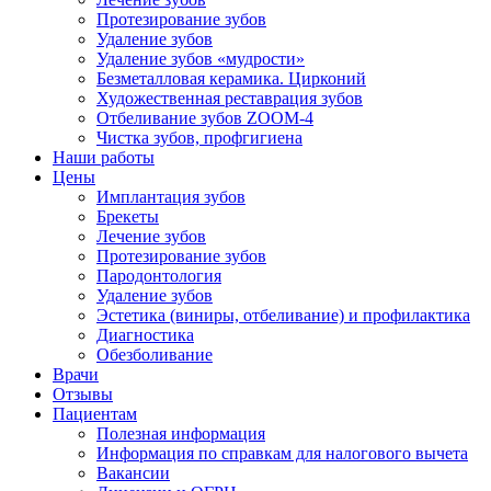
Протезирование зубов
Удаление зубов
Удаление зубов «мудрости»
Безметалловая керамика. Цирконий
Художественная реставрация зубов
Отбеливание зубов ZOOM-4
Чистка зубов, профгигиена
Наши работы
Цены
Имплантация зубов
Брекеты
Лечение зубов
Протезирование зубов
Пародонтология
Удаление зубов
Эстетика (виниры, отбеливание) и профилактика
Диагностика
Обезболивание
Врачи
Отзывы
Пациентам
Полезная информация
Информация по справкам для налогового вычета
Вакансии