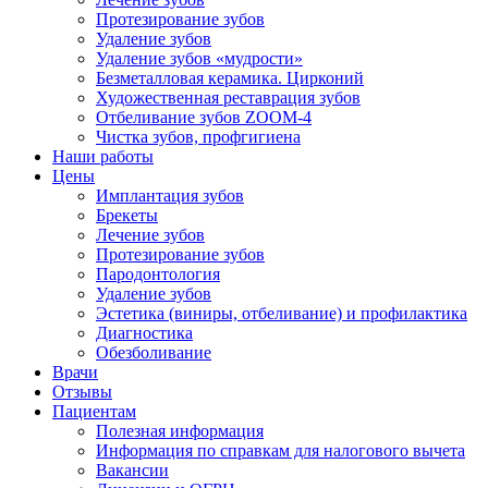
Протезирование зубов
Удаление зубов
Удаление зубов «мудрости»
Безметалловая керамика. Цирконий
Художественная реставрация зубов
Отбеливание зубов ZOOM-4
Чистка зубов, профгигиена
Наши работы
Цены
Имплантация зубов
Брекеты
Лечение зубов
Протезирование зубов
Пародонтология
Удаление зубов
Эстетика (виниры, отбеливание) и профилактика
Диагностика
Обезболивание
Врачи
Отзывы
Пациентам
Полезная информация
Информация по справкам для налогового вычета
Вакансии