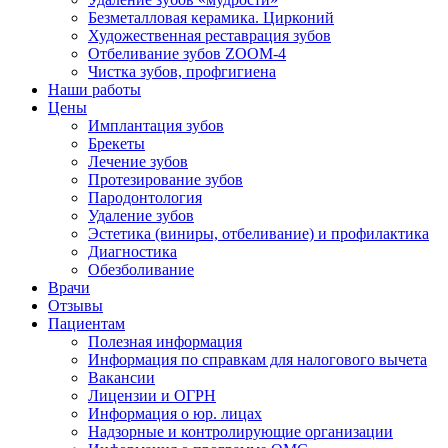
Безметалловая керамика. Цирконий
Художественная реставрация зубов
Отбеливание зубов ZOOM-4
Чистка зубов, профгигиена
Наши работы
Цены
Имплантация зубов
Брекеты
Лечение зубов
Протезирование зубов
Пародонтология
Удаление зубов
Эстетика (виниры, отбеливание) и профилактика
Диагностика
Обезболивание
Врачи
Отзывы
Пациентам
Полезная информация
Информация по справкам для налогового вычета
Вакансии
Лицензии и ОГРН
Информация о юр. лицах
Надзорные и контролирующие организации