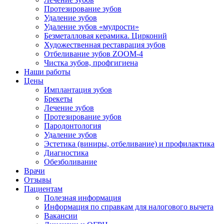
Протезирование зубов
Удаление зубов
Удаление зубов «мудрости»
Безметалловая керамика. Цирконий
Художественная реставрация зубов
Отбеливание зубов ZOOM-4
Чистка зубов, профгигиена
Наши работы
Цены
Имплантация зубов
Брекеты
Лечение зубов
Протезирование зубов
Пародонтология
Удаление зубов
Эстетика (виниры, отбеливание) и профилактика
Диагностика
Обезболивание
Врачи
Отзывы
Пациентам
Полезная информация
Информация по справкам для налогового вычета
Вакансии