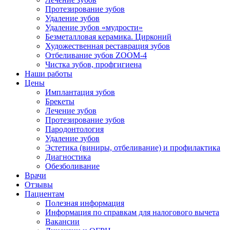
Протезирование зубов
Удаление зубов
Удаление зубов «мудрости»
Безметалловая керамика. Цирконий
Художественная реставрация зубов
Отбеливание зубов ZOOM-4
Чистка зубов, профгигиена
Наши работы
Цены
Имплантация зубов
Брекеты
Лечение зубов
Протезирование зубов
Пародонтология
Удаление зубов
Эстетика (виниры, отбеливание) и профилактика
Диагностика
Обезболивание
Врачи
Отзывы
Пациентам
Полезная информация
Информация по справкам для налогового вычета
Вакансии