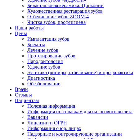
Безметалловая керамика. Цирконий
Художественная реставрация зубов
Отбеливание зубов ZOOM-4
Чистка зубов, профгигиена
Наши работы
Цены
Имплантация зубов
Брекеты
Лечение зубов
Протезирование зубов
Пародонтология
Удаление зубов
Эстетика (виниры, отбеливание) и профилактика
Диагностика
Обезболивание
Врачи
Отзывы
Пациентам
Полезная информация
Информация по справкам для налогового вычета
Вакансии
Лицензии и ОГРН
Информация о юр. лицах
Надзорные и контролирующие организации