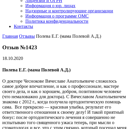
Лицензии и ОГРН
Информация о юр. лицах
Надзорные и контролирующие организации
Информация о программе ОМС
Политика конфиденциальности
Контакты
Главная
Отзывы
Полева Е.Г. (мама Полевой А.Д.)
Отзыв №1423
18.10.2020
Полева Е.Г. (мама Полевой А.Д.)
О докторе Чеснокове Вячеславе Анатольевиче сложилось
самое доброе впечатление, и как о профессионале, мастере
своего дела, и как о хорошем, добром, позитивном человеке
(что немаловажно для доктора). С Вячеславом Анатольевичем
знакома с 2012 г., когда получила ортодонтическую помощь
сама. Все прекрасно — красивая улыбка, результат его
ответственного отношения к своему делу! И такой приятный
бонус: после ортодонтического лечения я совершенно не
испытываю того священного ужаса теперь, при мысли о
стоматологах и все, что с этим связано, который посещал меня