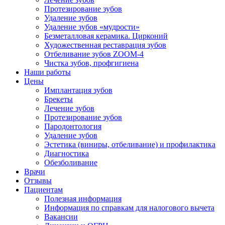
Протезирование зубов
Удаление зубов
Удаление зубов «мудрости»
Безметалловая керамика. Цирконий
Художественная реставрация зубов
Отбеливание зубов ZOOM-4
Чистка зубов, профгигиена
Наши работы
Цены
Имплантация зубов
Брекеты
Лечение зубов
Протезирование зубов
Пародонтология
Удаление зубов
Эстетика (виниры, отбеливание) и профилактика
Диагностика
Обезболивание
Врачи
Отзывы
Пациентам
Полезная информация
Информация по справкам для налогового вычета
Вакансии