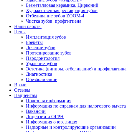
Безметалловая керамика. Цирконий
Художественная реставрация зубов
Отбеливание зубов ZOOM-4
Чистка зубов, профгигиена
Наши работы
Цены
Имплантация зубов
Брекеты
Лечение зубов
Протезирование зубов
Пародонтология
Удаление зубов
Эстетика (виниры, отбеливание) и профилактика
Диагностика
Обезболивание
Врачи
Отзывы
Пациентам
Полезная информация
Информация по справкам для налогового вычета
Вакансии
Лицензии и ОГРН
Информация о юр. лицах
Надзорные и контролирующие организации