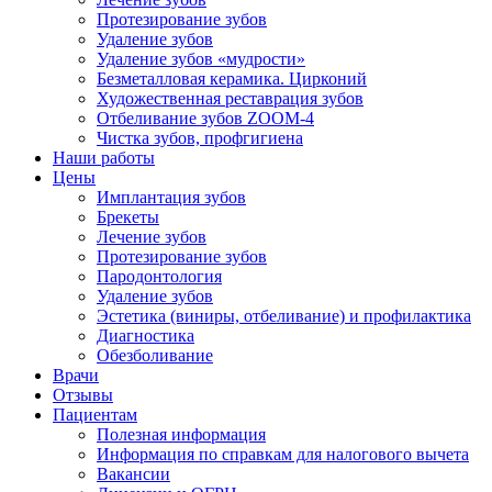
Протезирование зубов
Удаление зубов
Удаление зубов «мудрости»
Безметалловая керамика. Цирконий
Художественная реставрация зубов
Отбеливание зубов ZOOM-4
Чистка зубов, профгигиена
Наши работы
Цены
Имплантация зубов
Брекеты
Лечение зубов
Протезирование зубов
Пародонтология
Удаление зубов
Эстетика (виниры, отбеливание) и профилактика
Диагностика
Обезболивание
Врачи
Отзывы
Пациентам
Полезная информация
Информация по справкам для налогового вычета
Вакансии