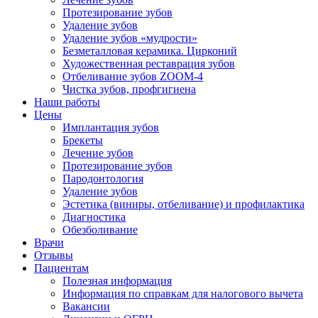
Протезирование зубов
Удаление зубов
Удаление зубов «мудрости»
Безметалловая керамика. Цирконий
Художественная реставрация зубов
Отбеливание зубов ZOOM-4
Чистка зубов, профгигиена
Наши работы
Цены
Имплантация зубов
Брекеты
Лечение зубов
Протезирование зубов
Пародонтология
Удаление зубов
Эстетика (виниры, отбеливание) и профилактика
Диагностика
Обезболивание
Врачи
Отзывы
Пациентам
Полезная информация
Информация по справкам для налогового вычета
Вакансии