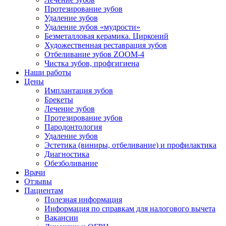
Протезирование зубов
Удаление зубов
Удаление зубов «мудрости»
Безметалловая керамика. Цирконий
Художественная реставрация зубов
Отбеливание зубов ZOOM-4
Чистка зубов, профгигиена
Наши работы
Цены
Имплантация зубов
Брекеты
Лечение зубов
Протезирование зубов
Пародонтология
Удаление зубов
Эстетика (виниры, отбеливание) и профилактика
Диагностика
Обезболивание
Врачи
Отзывы
Пациентам
Полезная информация
Информация по справкам для налогового вычета
Вакансии