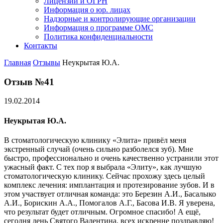
Лицензии и ОГРН
Информация о юр. лицах
Надзорные и контролирующие организации
Информация о программе ОМС
Политика конфиденциальности
Контакты
Главная
Отзывы
Неукрытая Ю.А.
Отзыв №41
19.02.2014
Неукрытая Ю.А.
В стоматологическую клинику «Элита» привёл меня
экстренный случай (очень сильно разболелся зуб). Мне
быстро, профессионально и очень качественно устранили этот
ужасный факт. С тех пор я выбрала «Элиту», как лучшую
стоматологическую клинику. Сейчас прохожу здесь целый
комплекс лечения: имплантация и протезирование зубов. И в
этом участвует отличная команда: это Березин А.И., Басалыко
А.И., Борискин А.А., Помогалов А.Г., Басова И.В. Я уверена,
что результат будет отличным. Огромное спасибо! А ещё,
сегодня день Святого Валентина, всех искренне поздравляю!