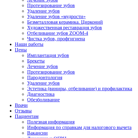
Протезирование зубов
Удаление зубов
Удаление зубов «мудрости»
Безметалловая керамика. Цирконий
Художественная реставрация зубов
Отбеливание зубов ZOOM-4
Чистка зубов, профгигиена
Наши работы
Цены
Имплантация зубов
Брекеты
Лечение зубов
Протезирование зубов
Пародонтология
Удаление зубов
Эстетика (виниры, отбеливание) и профилактика
Диагностика
Обезболивание
Врачи
Отзывы
Пациентам
Полезная информация
Информация по справкам для налогового вычета
Вакансии