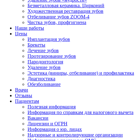
Безметалловая керамика. Цирконий
Художественная реставрация зубов
Отбеливание зубов ZOOM-4
Чистка зубов, профгигиена
Наши работы
Цены
Имплантация зубов
Брекеты
Лечение зубов
Протезирование зубов
Пародонтология
Удаление зубов
Эстетика (виниры, отбеливание) и профилактика
Диагностика
Обезболивание
Врачи
Отзывы
Пациентам
Полезная информация
Информация по справкам для налогового вычета
Вакансии
Лицензии и ОГРН
Информация о юр. лицах
Надзорные и контролирующие организации