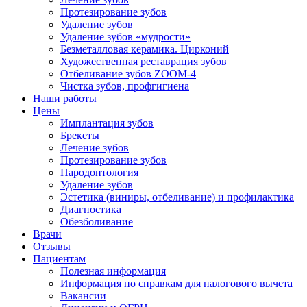
Протезирование зубов
Удаление зубов
Удаление зубов «мудрости»
Безметалловая керамика. Цирконий
Художественная реставрация зубов
Отбеливание зубов ZOOM-4
Чистка зубов, профгигиена
Наши работы
Цены
Имплантация зубов
Брекеты
Лечение зубов
Протезирование зубов
Пародонтология
Удаление зубов
Эстетика (виниры, отбеливание) и профилактика
Диагностика
Обезболивание
Врачи
Отзывы
Пациентам
Полезная информация
Информация по справкам для налогового вычета
Вакансии