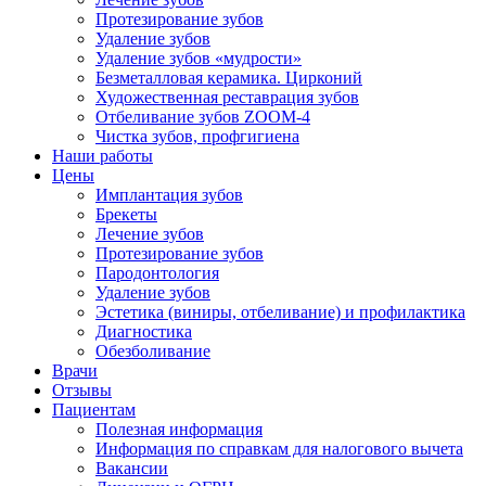
Протезирование зубов
Удаление зубов
Удаление зубов «мудрости»
Безметалловая керамика. Цирконий
Художественная реставрация зубов
Отбеливание зубов ZOOM-4
Чистка зубов, профгигиена
Наши работы
Цены
Имплантация зубов
Брекеты
Лечение зубов
Протезирование зубов
Пародонтология
Удаление зубов
Эстетика (виниры, отбеливание) и профилактика
Диагностика
Обезболивание
Врачи
Отзывы
Пациентам
Полезная информация
Информация по справкам для налогового вычета
Вакансии