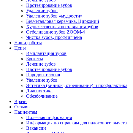
Протезирование зубов
Удаление зубов
Удаление зубов «мудрости»
Безметалловая керамика. Цирконий
Художественная реставрация зубов
Отбеливание зубов ZOOM-4
Чистка зубов, профгигиена
Наши работы
Цены
Имплантация зубов
Брекеты
Лечение зубов
Протезирование зубов
Пародонтология
Удаление зубов
Эстетика (виниры, отбеливание) и профилактика
Диагностика
Обезболивание
Врачи
Отзывы
Пациентам
Полезная информация
Информация по справкам для налогового вычета
Вакансии