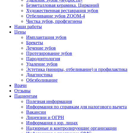
Безметалловая керамика. Цирконий
Художественная реставрация зубов
Отбеливание зубов ZOOM-4
Чистка зубов, профгигиена
Наши работы
Цены
Имплантация зубов
Брекеты
Лечение зубов
Протезирование зубов
Пародонтология
Удаление зубов
Эстетика (виниры, отбеливание) и профилактика
Диагностика
Обезболивание
Врачи
Отзывы
Пациентам
Полезная информация
Информация по справкам для налогового вычета
Вакансии
Лицензии и ОГРН
Информация о юр. лицах
Надзорные и контролирующие организации