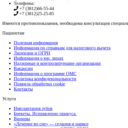
Телефоны:
+7 (3812)
66-55-44
+7 (3812)
25-25-85
Имеются противопоказания, необходима консультация специали
Пациентам
Полезная информация
Информация по справкам для налогового вычета
Лицензии и ОГРН
Информация о юр. лицах
Надзорные и контролирующие организации
Вакансии
Информация о программе ОМС
Политика конфиденциальности
Правила обработки cookie
Контакты
Услуги
Имплантация зубов
Брекеты. Исправление прикуса.
Виниры
«Лечение во сне» — седация и наркоз