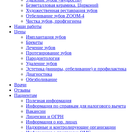
Безметалловая керамика. Цирконий
Художественная реставрация зубов
Отбеливание зубов ZOOM-4
Чистка зубов, профгигиена
Наши работы
Цены
Имплантация зубов
Брекеты
Лечение зубов
Протезирование зубов
Пародонтология
Удаление зубов
Эстетика (виниры, отбеливание) и профилактика
Диагностика
Обезболивание
Врачи
Отзывы
Пациентам
Полезная информация
Информация по справкам для налогового вычета
Вакансии
Лицензии и ОГРН
Информация о юр. лицах
Надзорные и контролирующие организации