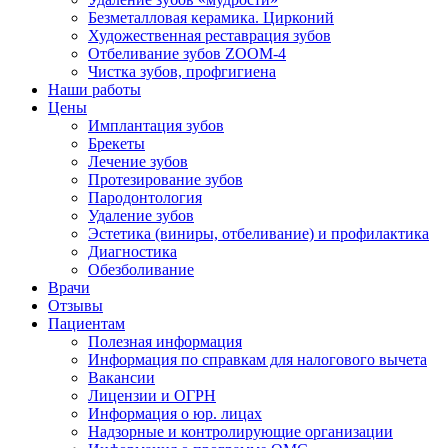
Безметалловая керамика. Цирконий
Художественная реставрация зубов
Отбеливание зубов ZOOM-4
Чистка зубов, профгигиена
Наши работы
Цены
Имплантация зубов
Брекеты
Лечение зубов
Протезирование зубов
Пародонтология
Удаление зубов
Эстетика (виниры, отбеливание) и профилактика
Диагностика
Обезболивание
Врачи
Отзывы
Пациентам
Полезная информация
Информация по справкам для налогового вычета
Вакансии
Лицензии и ОГРН
Информация о юр. лицах
Надзорные и контролирующие организации