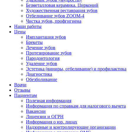
Безметалловая керамика. Цирконий
Художественная реставрация зубов
Отбеливание зубов ZOOM-4
Чистка зубов, профгигиена
Наши работы
Цены
Имплантация зубов
Брекеты
Лечение зубов
Протезирование зубов
Пародонтология
Удаление зубов
Эстетика (виниры, отбеливание) и профилактика
Диагностика
Обезболивание
Врачи
Отзывы
Пациентам
Полезная информация
Информация по справкам для налогового вычета
Вакансии
Лицензии и ОГРН
Информация о юр. лицах
Надзорные и контролирующие организации