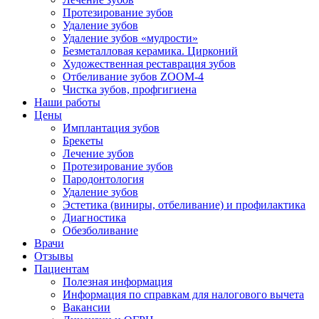
Протезирование зубов
Удаление зубов
Удаление зубов «мудрости»
Безметалловая керамика. Цирконий
Художественная реставрация зубов
Отбеливание зубов ZOOM-4
Чистка зубов, профгигиена
Наши работы
Цены
Имплантация зубов
Брекеты
Лечение зубов
Протезирование зубов
Пародонтология
Удаление зубов
Эстетика (виниры, отбеливание) и профилактика
Диагностика
Обезболивание
Врачи
Отзывы
Пациентам
Полезная информация
Информация по справкам для налогового вычета
Вакансии