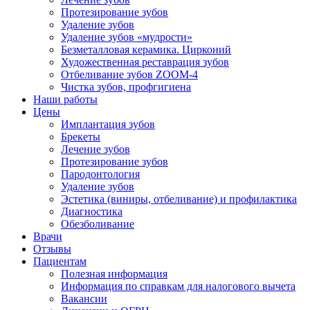
Протезирование зубов
Удаление зубов
Удаление зубов «мудрости»
Безметалловая керамика. Цирконий
Художественная реставрация зубов
Отбеливание зубов ZOOM-4
Чистка зубов, профгигиена
Наши работы
Цены
Имплантация зубов
Брекеты
Лечение зубов
Протезирование зубов
Пародонтология
Удаление зубов
Эстетика (виниры, отбеливание) и профилактика
Диагностика
Обезболивание
Врачи
Отзывы
Пациентам
Полезная информация
Информация по справкам для налогового вычета
Вакансии