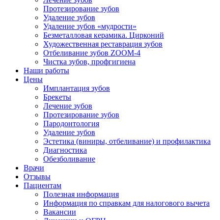
Протезирование зубов
Удаление зубов
Удаление зубов «мудрости»
Безметалловая керамика. Цирконий
Художественная реставрация зубов
Отбеливание зубов ZOOM-4
Чистка зубов, профгигиена
Наши работы
Цены
Имплантация зубов
Брекеты
Лечение зубов
Протезирование зубов
Пародонтология
Удаление зубов
Эстетика (виниры, отбеливание) и профилактика
Диагностика
Обезболивание
Врачи
Отзывы
Пациентам
Полезная информация
Информация по справкам для налогового вычета
Вакансии