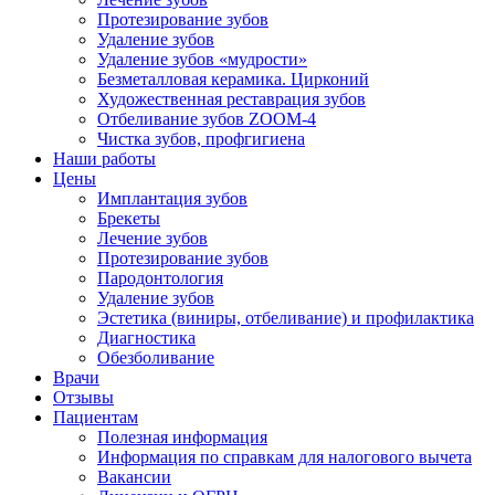
Протезирование зубов
Удаление зубов
Удаление зубов «мудрости»
Безметалловая керамика. Цирконий
Художественная реставрация зубов
Отбеливание зубов ZOOM-4
Чистка зубов, профгигиена
Наши работы
Цены
Имплантация зубов
Брекеты
Лечение зубов
Протезирование зубов
Пародонтология
Удаление зубов
Эстетика (виниры, отбеливание) и профилактика
Диагностика
Обезболивание
Врачи
Отзывы
Пациентам
Полезная информация
Информация по справкам для налогового вычета
Вакансии