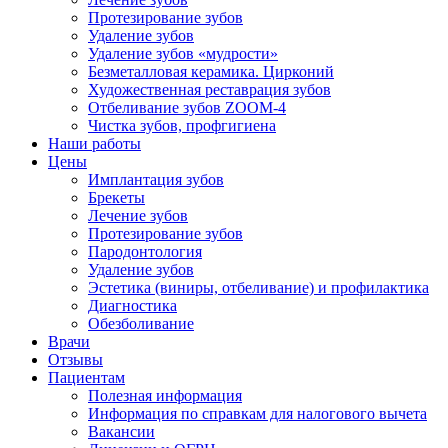
Протезирование зубов
Удаление зубов
Удаление зубов «мудрости»
Безметалловая керамика. Цирконий
Художественная реставрация зубов
Отбеливание зубов ZOOM-4
Чистка зубов, профгигиена
Наши работы
Цены
Имплантация зубов
Брекеты
Лечение зубов
Протезирование зубов
Пародонтология
Удаление зубов
Эстетика (виниры, отбеливание) и профилактика
Диагностика
Обезболивание
Врачи
Отзывы
Пациентам
Полезная информация
Информация по справкам для налогового вычета
Вакансии