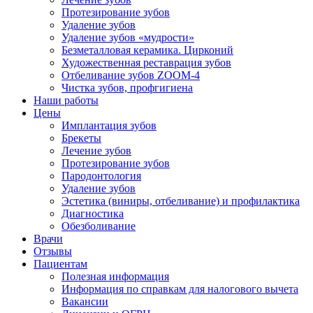
Протезирование зубов
Удаление зубов
Удаление зубов «мудрости»
Безметалловая керамика. Цирконий
Художественная реставрация зубов
Отбеливание зубов ZOOM-4
Чистка зубов, профгигиена
Наши работы
Цены
Имплантация зубов
Брекеты
Лечение зубов
Протезирование зубов
Пародонтология
Удаление зубов
Эстетика (виниры, отбеливание) и профилактика
Диагностика
Обезболивание
Врачи
Отзывы
Пациентам
Полезная информация
Информация по справкам для налогового вычета
Вакансии