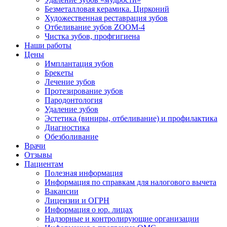
Безметалловая керамика. Цирконий
Художественная реставрация зубов
Отбеливание зубов ZOOM-4
Чистка зубов, профгигиена
Наши работы
Цены
Имплантация зубов
Брекеты
Лечение зубов
Протезирование зубов
Пародонтология
Удаление зубов
Эстетика (виниры, отбеливание) и профилактика
Диагностика
Обезболивание
Врачи
Отзывы
Пациентам
Полезная информация
Информация по справкам для налогового вычета
Вакансии
Лицензии и ОГРН
Информация о юр. лицах
Надзорные и контролирующие организации