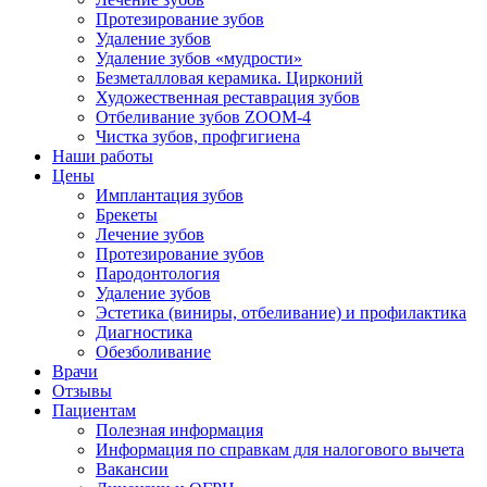
Протезирование зубов
Удаление зубов
Удаление зубов «мудрости»
Безметалловая керамика. Цирконий
Художественная реставрация зубов
Отбеливание зубов ZOOM-4
Чистка зубов, профгигиена
Наши работы
Цены
Имплантация зубов
Брекеты
Лечение зубов
Протезирование зубов
Пародонтология
Удаление зубов
Эстетика (виниры, отбеливание) и профилактика
Диагностика
Обезболивание
Врачи
Отзывы
Пациентам
Полезная информация
Информация по справкам для налогового вычета
Вакансии